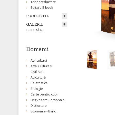
Tehnoredactare
Editare E-book
PRODUCTIE
GALERIE
LUCRĂRI
Domenii
Agricultură
Artă, Cultură și
Civilizație
Avicultură
Beletristică
Biologie
Carte pentru copii
Dezvoltare Personală
Dicționare
Economie - Bănci