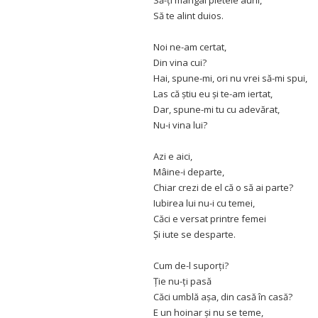
Să-ți mângâi pletele aurii,
Să te alint duios.
Noi ne-am certat,
Din vina cui?
Hai, spune-mi, ori nu vrei să-mi spui,
Las că știu eu și te-am iertat,
Dar, spune-mi tu cu adevărat,
Nu-i vina lui?
Azi e aici,
Mâine-i departe,
Chiar crezi de el că o să ai parte?
Iubirea lui nu-i cu temei,
Căci e versat printre femei
Și iute se desparte.
Cum de-l suporți?
Ție nu-ți pasă
Căci umblă așa, din casă în casă?
E un hoinar și nu se teme,