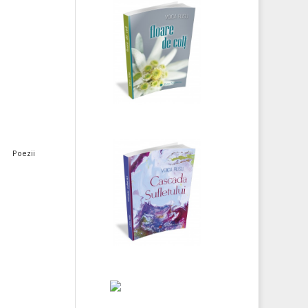
Voica Rusu -
Floare de colț
Voica Rusu -
Poezii
Cascada
Sufletului
Nicolae Bătrânu
- Versuri prin