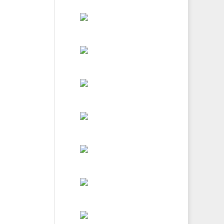
Vene
Valentina Veriga
- Tatuaje pe
suflet
Valentina Veriga
- Tattoos On My
Soul
Alexandra
Prelipcean -
Scrisori din Cer
Alexandra
Prelipcean -
Frânturi din
Olimpia Popa -
Paradis
Nedreptele
absente
Nicoleta Joița -
UniVersul meu
Adrian Alexe -