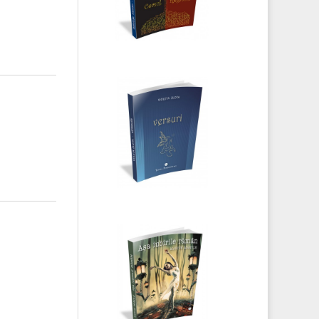
Violeta Zlota -
Versuri
Marius Manole -
Așa iubirile
rămân