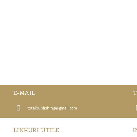
E-MAIL
T
totalpublishing@gmail.com
LINKURI UTILE
I