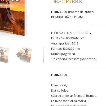
DESCRIERE
HOINARUL
(Poeme de suflet)
DUMITRU BĂRBUCEANU
EDITURA TOTAL PUBLISHING
ISBN 978-606-9024-36-2
Anul apariției: 2019
Format: 130x200 mm
Număr pagini: 88
Tip copertă: broșată (paperback)
HOINARUL
E timp urât,
Dar ce folos,
Căci chiar de-ar fi timpul frumos,
La mine tot n-ai să mai vii,