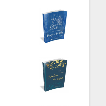
Adela Bujorianu
- Poezii trăite
Laura Stancu -
Frânturi de
suflet