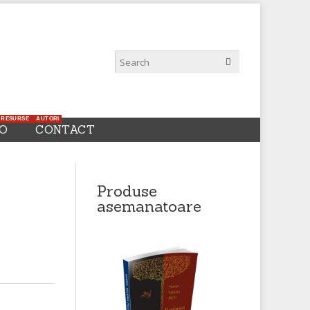
RESURSE AUTORI
FO
CONTACT
Produse
asemanatoare
Maria Valeria
Picu - Ceasul
regăsirii