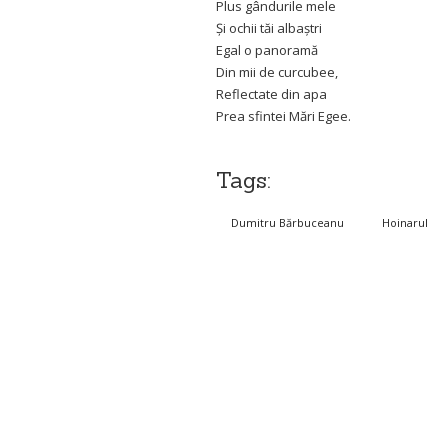
Plus gândurile mele
Și ochii tăi albaștri
Egal o panoramă
Din mii de curcubee,
Reflectate din apa
Prea sfintei Mări Egee.
Tags:
Dumitru Bărbuceanu
Hoinarul