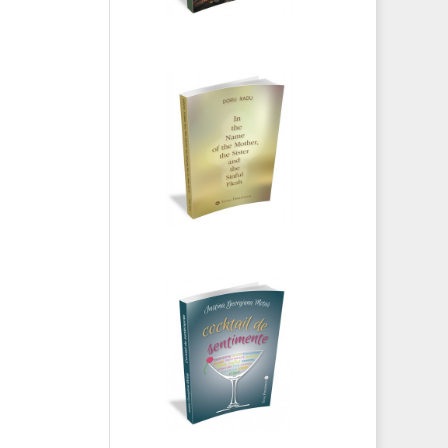
Doru Radu - In
the name of the
mother, the
sister and the
sinful flesh
Justina
Georgiana
Motaș - Cocktail
de sentimente