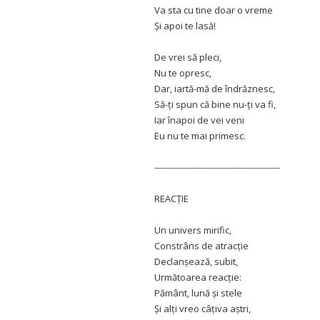
Va sta cu tine doar o vreme
Și apoi te lasă!
De vrei să pleci,
Nu te opresc,
Dar, iartă-mă de îndrăznesc,
Să-ți spun că bine nu-ți va fi,
Iar înapoi de vei veni
Eu nu te mai primesc.
--------------------------------------------
REACȚIE
Un univers mirific,
Constrâns de atracție
Declanșează, subit,
Următoarea reacție:
Pământ, lună și stele
Și alți vreo câțiva aștri,