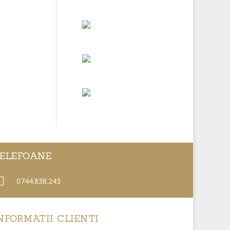
Via Purgativa
Katharina Dor -
Tu
Monica Toma -
Romantic Poems
Cristina Fathali
- Pe aripi de
gând
ELEFOANE
0744.838.243
NFORMATII CLIENTI