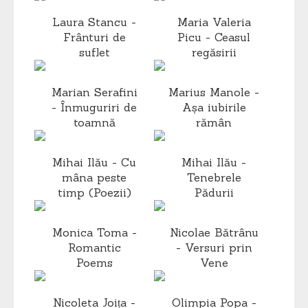
Laura Stancu -
Maria Valeria
Frânturi de
Picu - Ceasul
suflet
regăsirii
Marian Serafini
Marius Manole -
- Înmuguriri de
Așa iubirile
toamnă
rămân
Mihai Ilău - Cu
Mihai Ilău -
mâna peste
Tenebrele
timp (Poezii)
Pădurii
Monica Toma -
Nicolae Bătrânu
Romantic
- Versuri prin
Poems
Vene
Nicoleta Joița -
Olimpia Popa -