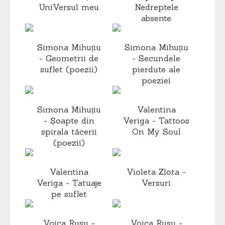
UniVersul meu
Nedreptele
absente
Simona Mihuțiu
Simona Mihuțiu
- Geometrii de
- Secundele
suflet (poezii)
pierdute ale
poeziei
Simona Mihuțiu
Valentina
- Șoapte din
Veriga - Tattoos
spirala tăcerii
On My Soul
(poezii)
Valentina
Violeta Zlota -
Veriga - Tatuaje
Versuri
pe suflet
Voica Rusu -
Voica Rusu -