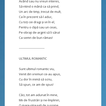
Având sau nu vreun interes,
Să-ntind o mână ca să prind,
Un arc de timp, trecut de mult,
Ca în prezent să-l aduc,
Cu toți cei dragi și vii în el,
Pentru o clipă sau un ceas,
Pe-obraji de-argint să îi sărut
Ca semn de bun rămas!
---------------------------
ULTIMUL ROMANTIC
Sunt ultimul romantic viu,
Venit din vremuri ce-au apus,
Cu dor în inimă să scriu,
Să spun, ce am de spus!
Căci, tot am adunat în mine,
Mii de frustrări și ne-împliniri,
O mare-ntreagă de suspine,