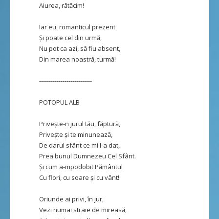
Aiurea, rătăcim!
Iar eu, romanticul prezent
Și poate cel din urmă,
Nu pot ca azi, să fiu absent,
Din marea noastră, turmă!
---------------------------
POTOPUL ALB
Privește-n jurul tău, făptură,
Privește și te minunează,
De darul sfânt ce mi l-a dat,
Prea bunul Dumnezeu Cel Sfânt.
Și cum a-mpodobit Pământul
Cu flori, cu soare și cu vânt!
Oriunde ai privi, în jur,
Vezi numai straie de mireasă,