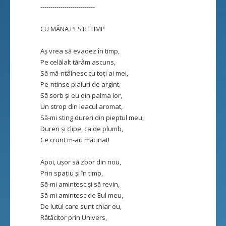
---------------------------
CU MÂNA PESTE TIMP
Aș vrea să evadez în timp,
Pe celălalt tărâm ascuns,
Să mă-ntâlnesc cu toți ai mei,
Pe-ntinse plaiuri de argint.
Să sorb și eu din palma lor,
Un strop din leacul aromat,
Să-mi sting dureri din pieptul meu,
Dureri și clipe, ca de plumb,
Ce crunt m-au măcinat!
Apoi, ușor să zbor din nou,
Prin spațiu și în timp,
Să-mi amintesc și să revin,
Să-mi amintesc de Eul meu,
De lutul care sunt chiar eu,
Rătăcitor prin Univers,