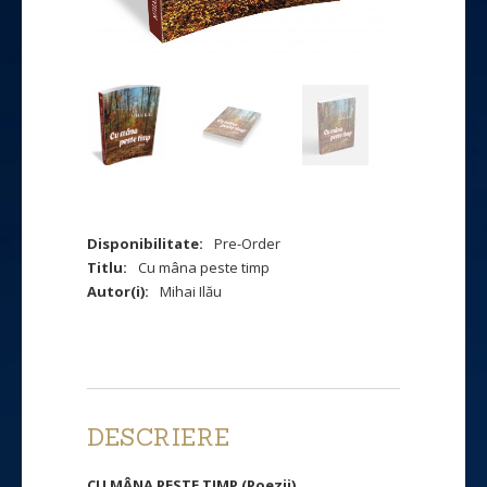
Disponibilitate:
Pre-Order
Titlu:
Cu mâna peste timp
Autor(i):
Mihai Ilău
DESCRIERE
CU MÂNA PESTE TIMP (Poezii)