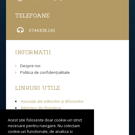
TELEFOANE
0744.838.243
INFORMATII
Despre noi
Politica de confidențialitate
LINKURI UTILE
Asociații ale editorilor și difuzorilor
Biblioteci din România
Acest site foloseste doar cookie-uri strict
INFORMATII CLIENTI
necesare pentru navigare. Nu colectam
cookie-uri functionale, de analiza si