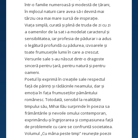
într-o familie numeroasă și modestă de țărani,
în mijlocul naturii care avea să-i devină mai
târziu cea mai mare sursă de inspirație.
Viața simplă, curată și plină de truda de zi cu zi
a oamenilor de la sat i-a modelat caracterul și
sensibilitatea, iar profesia de pădurar i-a adus
o legătură profundă cu pădurea, izvoarele și
toate frumusețile lumii în care a crescut.
Versurile sale s-au născut dintr-o dragoste
sinceră pentru țară, pentru natură și pentru
oameni.
Poetul își exprimă în creațiile sale respectul
față de părinți și rădăcinile neamului, dar și
emoția în fața frumuseților pământului
românesc. Totodată, sensibil la realitățile
timpului său, Mihai Ilău surprinde în poezia sa
frământările și nevoile omului contemporan,
exprimându-și îngrijorarea și compasiunea față
de problemele cu care se confruntă societatea.
Volumul „Cu mâna peste timp” reunește poezii