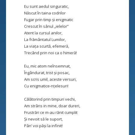
Eu sunt aedul singuratic,
Născut în taina codrilor
Fugar prin timp și enigmatic
Crescut în sânul „ielelor”
Atent la cursul anilor,
La frământatul Lumilor,
La viața scurtă, efemeră,
Trecând prin noi ca o himeră!
Eu, mic atom neînsemnat,
Îngândurat, trist și posac,
Am scris umil, aceste versuri,
Cu enigmatice-nțelesuri!
Călătorind prin timpuri vechi,
Am strâns in mine, doar dureri,
Frustrări ce m-au rănit cumplit
Și nevoit să le suport,
Pân’ voi păși la infinit!