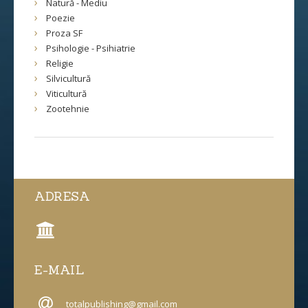
Natură - Mediu
Poezie
Proza SF
Psihologie - Psihiatrie
Religie
Silvicultură
Viticultură
Zootehnie
ADRESA
E-MAIL
totalpublishing@gmail.com