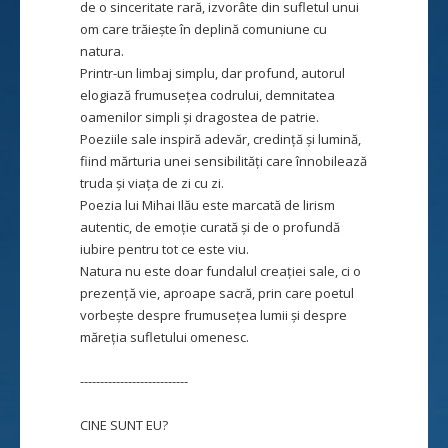
de o sinceritate rară, izvorâte din sufletul unui
om care trăiește în deplină comuniune cu
natura.
Printr-un limbaj simplu, dar profund, autorul
elogiază frumusețea codrului, demnitatea
oamenilor simpli și dragostea de patrie.
Poeziile sale inspiră adevăr, credință și lumină,
fiind mărturia unei sensibilități care înnobilează
truda și viața de zi cu zi.
Poezia lui Mihai Ilău este marcată de lirism
autentic, de emoție curată și de o profundă
iubire pentru tot ce este viu.
Natura nu este doar fundalul creației sale, ci o
prezență vie, aproape sacră, prin care poetul
vorbește despre frumusețea lumii și despre
măreția sufletului omenesc.
---------------------------
CINE SUNT EU?