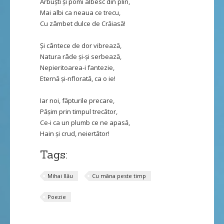
Arbuști și pomi albesc din plin,
Mai albi ca neaua ce trecu,
Cu zâmbet dulce de Crăiasă!
Și cântece de dor vibrează,
Natura râde și-și serbează,
Nepieritoarea-i fantezie,
Eternă și-nflorată, ca o ie!
Iar noi, făpturile precare,
Pășim prin timpul trecător,
Ce-i ca un plumb ce ne apasă,
Hain și crud, neiertător!
Tags:
Mihai Ilău
Cu mâna peste timp
Poezie