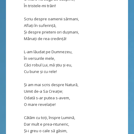
În tristele-mi trăiri!
Scriu despre oamenii sărmani,
Aflați în suferință,
Și despre prieteni ori dușmani,
Mânați de rea credință!
L-am lăudat pe Dumnezeu,
În versurile mele,
Căci robul Lui, mă știu și eu,
Cu bune și cu rele!
Și am mai scris despre Natură,
Uimit de-a Sa Creație;
Odată s-ar putea s-avem,
O mare revelație!
Cătăm cu toți, înspre Lumină,
Dar mult e prea-ntuneric,
Și-i greu o cale să găsim,