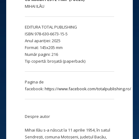
MIHAI ILĂU
EDITURA TOTAL PUBLISHING
ISBN 978-630-6673-15-5
Anul apariției: 2025
Format: 145x205 mm
Număr pagini: 216
Tip copertă: broșată (paperback)
Pagina de
facebook:
https://www.facebook.com/totalpublishing.ro/
Despre autor
Mihai Ilău s-a născut la 11 aprilie 1954, în satul
Sendrești, comuna Motoșeni, județul Bacău,