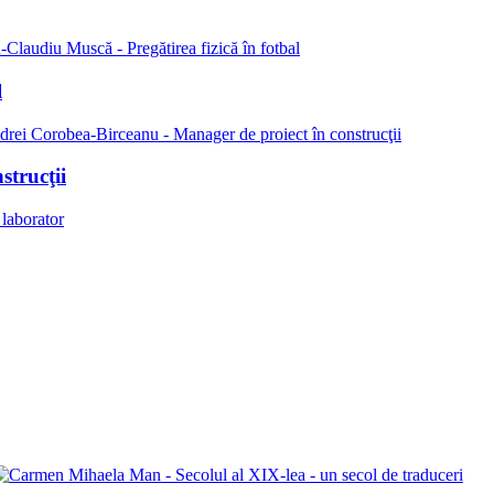
l
strucţii