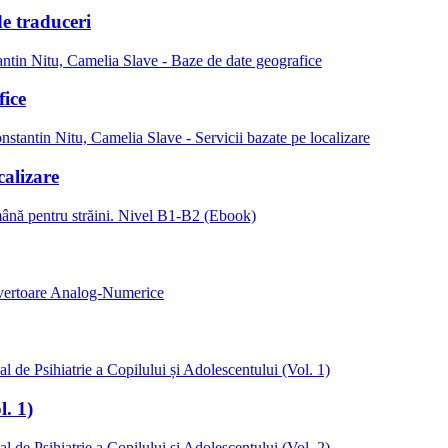
e traduceri
fice
calizare
l. 1)