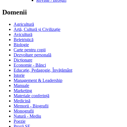
Reviste / Broșuri
Domenii
Agricultură
Artă, Cultură și Civilizație
Avicultură
Beletristică
Biologie
Carte pentru copii
Dezvoltare personală
Dicționare
Economie - Bănci
Educație, Pedagogie, Învățământ
Istorie
Management & Leadership
Manuale
Marketing
Materiale conferință
Medicină
Memorii - Biografii
Monografii
Natură - Mediu
Poezie
Proză SF