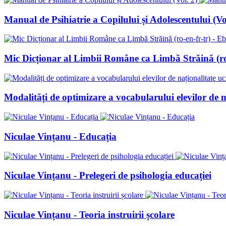
Manual de Psihiatrie a Copilului și Adolescentului (Vo
Mic Dicționar al Limbii Române ca Limbă Străină (ro
Modalități de optimizare a vocabularului elevilor de n
Niculae Vințanu - Educația
Niculae Vințanu - Prelegeri de psihologia educației
Niculae Vințanu - Teoria instruirii școlare