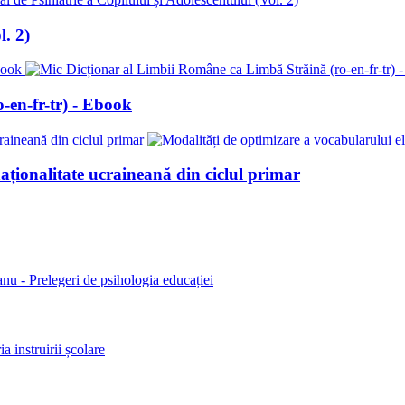
l. 2)
-en-fr-tr) - Ebook
aționalitate ucraineană din ciclul primar