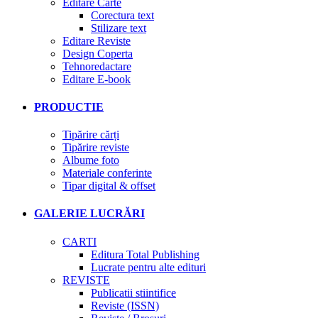
Editare Carte
Corectura text
Stilizare text
Editare Reviste
Design Coperta
Tehnoredactare
Editare E-book
PRODUCTIE
Tipărire cărți
Tipărire reviste
Albume foto
Materiale conferinte
Tipar digital & offset
GALERIE LUCRĂRI
CARTI
Editura Total Publishing
Lucrate pentru alte edituri
REVISTE
Publicatii stiintifice
Reviste (ISSN)