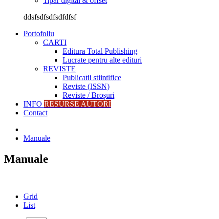
Tipar digital & offset
ddsfsdfsdfsdfdfsf
Portofoliu
CARTI
Editura Total Publishing
Lucrate pentru alte edituri
REVISTE
Publicatii stiintifice
Reviste (ISSN)
Reviste / Broșuri
INFO
RESURSE AUTORI
Contact
Manuale
Manuale
Grid
List