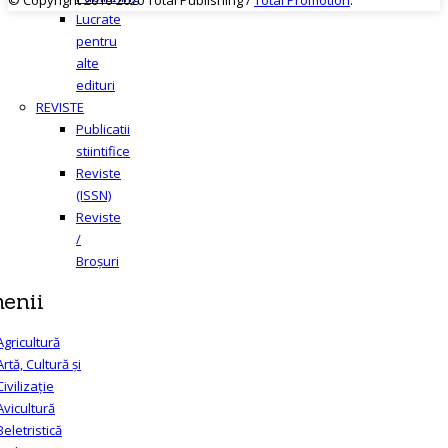
Lucrate
pentru
alte
edituri
REVISTE
Publicatii
stiintifice
Reviste
(ISSN)
Reviste
/
Broșuri
enii
Agricultură
Artă, Cultură și
Civilizație
Avicultură
Beletristică