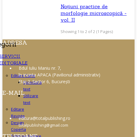
Noțiuni practice de
morfologie microscopică -
vol. II
Showing 1 to 2 of 2 (1 Pages)
ADRESA
gorii
SERVICII
EDITORIALE
Bdul Iuliu Maniu nr. 7,
în incinta APACA (Pavilionul administrativ)
Editare Carte
Etaj 2,
Sector 6, București
Corectura
text
E-MAIL
Stilizare
text
Editare
Reviste
editura
@totalpublishing.ro
Design
totalpublishing@gmail.com
Coperta
TELEFOANE
Tehnoredactare