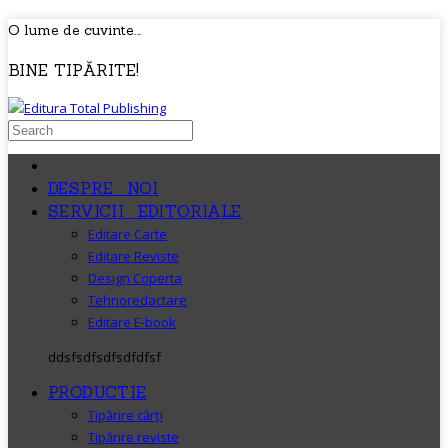
O lume de cuvinte...
BINE TIPĂRITE!
DESPRE NOI
SERVICII EDITORIALE
Editare Carte
Editare Reviste
Design Coperta
Tehnoredactare
Editare E-book
ddsfsdfsdfsdfdfsf
PRODUCTIE
Tipărire cărți
Tipărire reviste