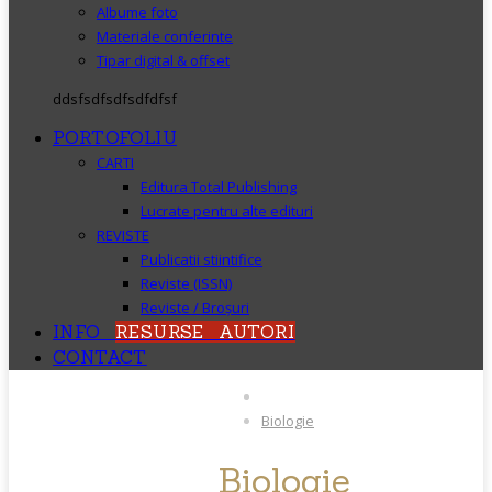
Albume foto
Materiale conferinte
Tipar digital & offset
ddsfsdfsdfsdfdfsf
PORTOFOLIU
CARTI
Editura Total Publishing
Lucrate pentru alte edituri
REVISTE
Publicatii stiintifice
Reviste (ISSN)
Reviste / Broșuri
INFO
RESURSE AUTORI
CONTACT
Biologie
Biologie