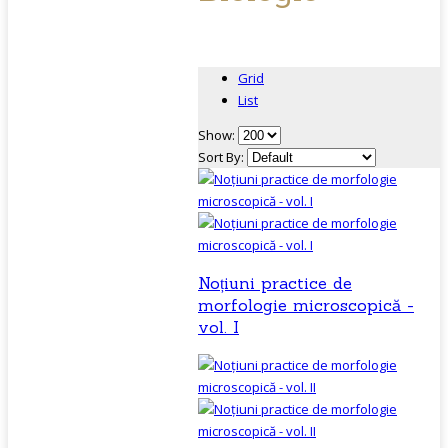
Grid
List
Show:
Sort By:
Noțiuni practice de
morfologie microscopică -
vol. I